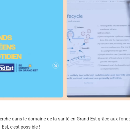
herche dans le domaine de la santé en Grand Est grâce aux fond
Est, c’est possible !