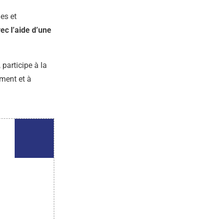
es et
c l’aide d’une
, participe à la
ment et à