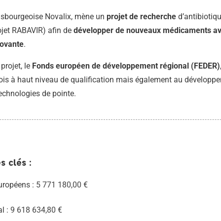
rasbourgeoise Novalix, mène un
projet de recherche
d’antibiotiqu
rojet RABAVIR) afin de
développer de nouveaux médicaments ave
novante
.
projet, le
Fonds européen de développement régional (FEDER)
ois à haut niveau de qualification mais également au développe
 technologies de pointe.
s clés :
uropéens :
5 771 180,00
€
al :
9 618 634,80
€