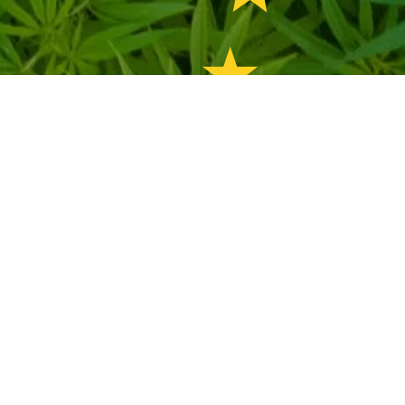
Une question ? Nous contacter
Accès directs !
Déjà bénéficiaire ?
Téléchargez votre kit de communication :
FEADER 2023-2027
FEDER 2021-2027
FSE+ 2021-2027
FTJ 2021-2027