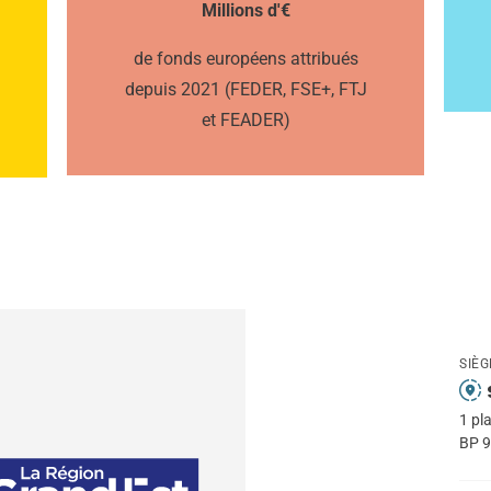
Millions d'€
de fonds européens attribués
depuis 2021 (FEDER, FSE+, FTJ
et FEADER)
SIÈG
1 pl
BP 9