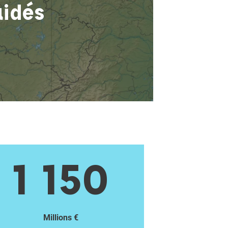
aidés
1 150
Millions €