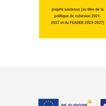
projets soutenus (au titre de la
politique de cohésion 2021-
2027 et du FEADER 2023-2027)