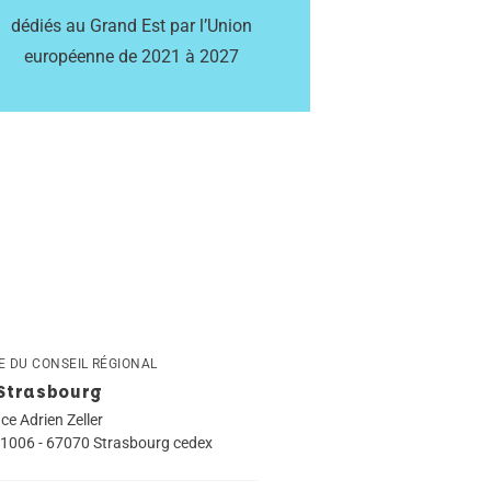
dédiés au Grand Est par l’Union
européenne de 2021 à 2027
E DU CONSEIL RÉGIONAL
Strasbourg
ace Adrien Zeller
1006 - 67070 Strasbourg cedex