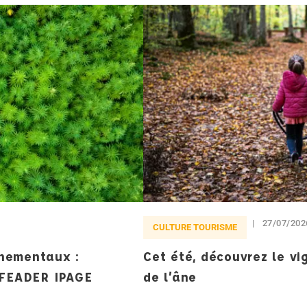
27/07/202
CULTURE TOURISME
nnementaux :
Cet été, découvrez le v
s FEADER IPAGE
de l’âne