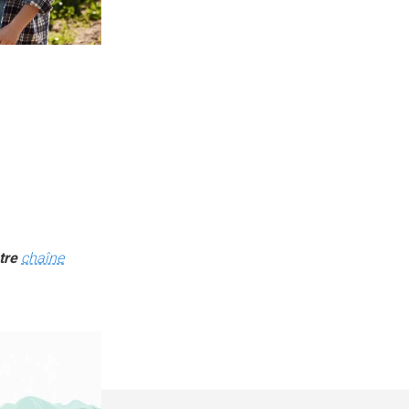
otre
chaîne